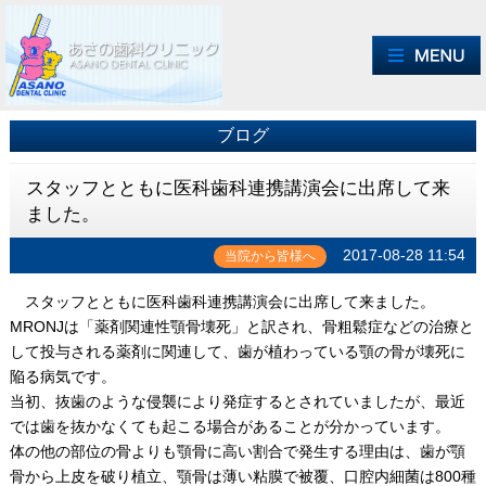
ブログ
スタッフとともに医科歯科連携講演会に出席して来
ました。
2017-08-28 11:54
当院から皆様へ
スタッフとともに医科歯科連携講演会に出席して来ました。
MRONJは「薬剤関連性顎骨壊死」と訳され、骨粗鬆症などの治療と
して投与される薬剤に関連して、歯が植わっている顎の骨が壊死に
陥る病気です。
当初、抜歯のような侵襲により発症するとされていましたが、最近
では歯を抜かなくても起こる場合があることが分かっています。
体の他の部位の骨よりも顎骨に高い割合で発生する理由は、歯が顎
骨から上皮を破り植立、顎骨は薄い粘膜で被覆、口腔内細菌は800種