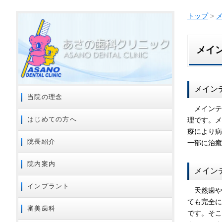
トップ
>
メイ
メイン
当院の理念
メインテ
はじめての方へ
理です。
療により病状
院長紹介
一部に治癒
院内案内
メイン
インプラント
天然歯や
ても完全
審美歯科
です。そ