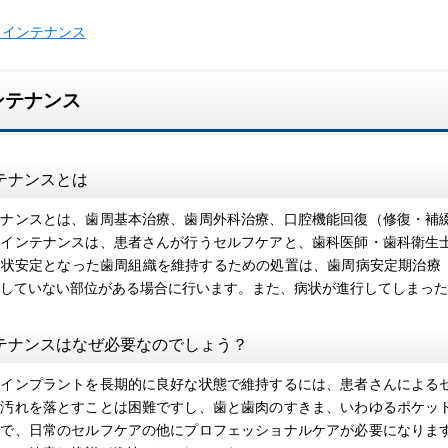
メインテナンス
ンテナンス
テナンスとは
ナンスとは、歯周基本治療、歯周外科治療、口腔機能回復（修復・補綴
メインテナンスは、患者さんが行うセルフケアと、歯科医師・歯科衛生
安定となった歯周組織を維持するための処置は、歯周病安定期治療（supportiv
していない部位がある場合に行います。また、病状が進行してしまった
テナンスはなぜ必要なのでしょう？
インプラントを長期的に良好な状態で維持するには、患者さんによるセ
に汚れを落とすことは困難ですし、歯と歯肉のすきま、いわゆるポケッ
こで、日常のセルフケアの他にプロフェッショナルケアが必要になりま