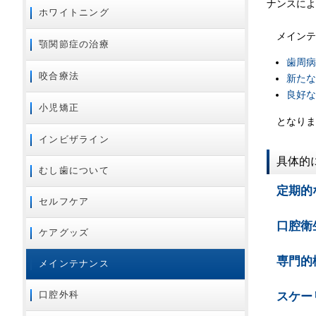
ナンスによ
ホワイトニング
メインテ
顎関節症の治療
歯周
咬合療法
新た
良好
小児矯正
となりま
インビザライン
具体的
むし歯について
定期的
セルフケア
口腔衛
ケアグッズ
専門的
メインテナンス
スケー
口腔外科