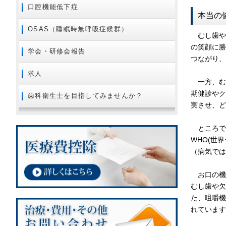
口腔機能低下症
本当の
OSAS（睡眠時無呼吸症候群）
むし歯や
の笑顔に
学会・研修会報告
つながり、
求人
一方、む
期健診や
歯科衛生士を目指してみませんか？
実させ、ど
ところで
WHO(世
（病気では
お口の機
むし歯や
た、咀嚼機
れています