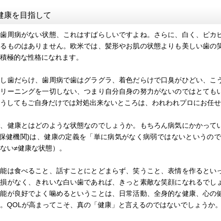
健康を目指して
歯周病がない状態、これはすばらしいですよね。さらに、白く、ピカピ
勝るものはありません。欧米では、髪形やお肌の状態よりも美しい歯の
積極的な性格になれます。
し歯だらけ、歯周病で歯はグラグラ、着色だらけで口臭がひどい、こう
クリーニングを一切しない、つまり自分自身の努力がないのではとても
うしてもご自身だけでは対処出来ないところは、われわれプロにお任せ
、健康とはどのような状態なのでしょうか。もちろん病気にかかってい
界保健機関)は、健康の定義を「単に病気がなく病弱ではないというの
ない≠健康な状態）。
能は食べること、話すことにとどまらず、笑うこと、表情を作るといっ
欠損がなく、きれいな白い歯であれば、きっと素敵な笑顔になれるでし
能が良好でよく噛めるということは、日常活動、全身的な健康、心の健康に寄与し
。QOLが高まってこそ、真の「健康」と言えるのではないでしょうか