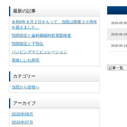
最新の記事
令和8年８月２日をもって、当院は開業３０周年
2018-05-30
を迎えました。
2018-05-24
顎関節症と歯科睡眠時筋電図検査
顎関節症と下顎位
2018-05-14
パンピングマニピュレーション
美味しいお寿司
カテゴリー
当院から皆様へ
アーカイブ
2026年08月
2026年07月