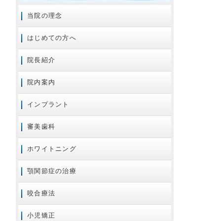
2024年09月
当院の理念
2024年08月
はじめての方へ
2024年07月
2024年01月
院長紹介
2023年11月
院内案内
2023年02月
2023年01月
インプラント
2022年01月
審美歯科
2021年12月
2021年08月
ホワイトニング
2021年07月
顎関節症の治療
2020年10月
2020年08月
咬合療法
2020年07月
2020年06月
小児矯正