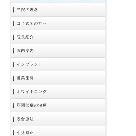
2024年09月
当院の理念
2024年08月
はじめての方へ
2024年07月
2024年01月
院長紹介
2023年11月
院内案内
2023年02月
2023年01月
インプラント
2022年01月
審美歯科
2021年12月
2021年08月
ホワイトニング
2021年07月
顎関節症の治療
2020年10月
2020年08月
咬合療法
2020年07月
2020年06月
小児矯正