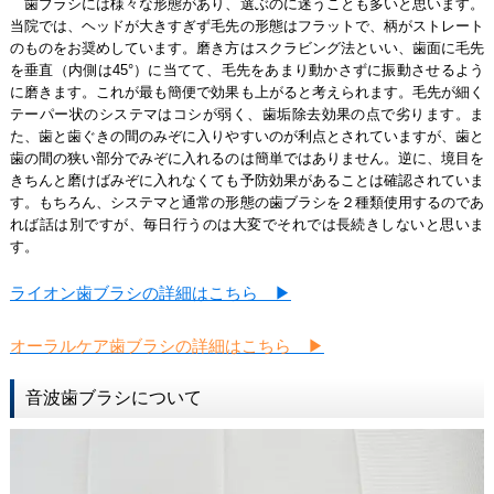
歯ブラシには様々な形態があり、選ぶのに迷うことも多いと思います。
当院では、ヘッドが大きすぎず毛先の形態はフラットで、柄がストレート
のものをお奨めしています。磨き方はスクラビング法といい、歯面に毛先
を垂直（内側は45°）に当てて、毛先をあまり動かさずに振動させるよう
に磨きます。これが最も簡便で効果も上がると考えられます。毛先が細く
テーパー状のシステマはコシが弱く、歯垢除去効果の点で劣ります。ま
た、歯と歯ぐきの間のみぞに入りやすいのが利点とされていますが、歯と
歯の間の狭い部分でみぞに入れるのは簡単ではありません。逆に、境目を
きちんと磨けばみぞに入れなくても予防効果があることは確認されていま
す。もちろん、システマと通常の形態の歯ブラシを２種類使用するのであ
れば話は別ですが、毎日行うのは大変でそれでは長続きしないと思いま
す。
ライオン歯ブラシの詳細はこちら ▶
オーラルケア歯ブラシの詳細はこちら ▶
音波歯ブラシについて