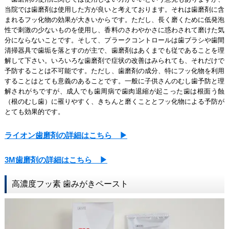
当院では歯磨剤は使用した方が良いと考えております。それは歯磨剤に含
まれるフッ化物の効果が大きいからです。ただし、長く磨くために低発泡
性で刺激の少ないものを使用し、香料のさわやかさに惑わされて磨けた気
分にならないことです。そして、プラークコントロールは歯ブラシや歯間
清掃器具で歯垢を落とすのが主で、歯磨剤はあくまでも従であることを理
解して下さい。いろいろな歯磨剤で症状の改善はみられても、それだけで
予防することは不可能です。ただし、歯磨剤の成分、特にフッ化物を利用
することはとても意義のあることです。一般に子供さんのむし歯予防と理
解されがちですが、成人でも歯周病で歯肉退縮が起こった歯は根面う蝕
（根のむし歯）に罹りやすく、きちんと磨くこととフッ化物による予防が
とても効果的です。
ライオン歯磨剤の詳細はこちら ▶
3M歯磨剤の詳細はこちら ▶
高濃度フッ素 歯みがきペースト