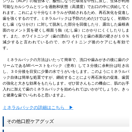
シウム（ACP）の複合体で、酸性になった環境を中性に戻し、生体が利用
可能なカルシウムとリンを過飽和状態（高濃度）でお口の中に供給してく
れます。これにより十分なミネラルが供給されるため、再石灰化を促進し
歯を強くするのです。ミネラルパックは予防のためだけではなく、初期の
むし歯（なりかけ）に対して脱灰した部分を回復したり、露出した歯根表
面のセメント質を硬くし根面う蝕（むし歯）にかかりにくくしたりしま
す。また、ホワイトニング（歯の漂白）を行うと歯の表面の硬さが１０％
減少すると言われているので、ホワイトニング後のケアにも有効で
す。
ミネラルパックの方法はいたって簡単で、洗口や歯みがきの後に歯のク
リームであるMIペーストをパック（塗布）して３分後に余剰分は吐き出
し、３０分後を目安に少量の水でうがいをします。このようにミネラルパ
ック自体は簡単な処置ですが、継続することにより再石灰化の促進、歯質
の強化と大きな効果をもたらします。ぜひ皆さんもこの機会に、肌のお手
入れに加えて歯のミネラルパックを始められてはいかがでしょうか。きっ
と健康な歯でいられると思いますよ。
ミネラルパックの詳細はこちら ▶
その他口腔ケアグッズ