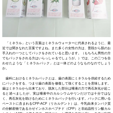
「ミネラル」という言葉はミネラルウォーターに代表されるように、最
近では聞きなれた言葉ですよね。また多くの女性の方は、普段から肌のお
手入れの一つとしてパックをされていると思います。（もちろん男性の方
でもパックをされる方はいらっしゃるでしょうが。）では、この二つを合
わせたような「ミネラルパック」とは一体どのようなものなのでしょう
か。
歯科におけるミネラルパックとは、歯の表面にミネラルを供給するため
にパックをする、つまり歯の表面を修復して強くすることを意味します。
歯はミネラルから出来ており、脱灰した部分は唾液の力で再石灰化が起こ
ると述べましたが、実は唾液中のカルシウムやリンだけでは十分ではな
く、再石灰化を助けるためにミネラルパックを行います。パックに用いる
ペーストに含まれるCPP-ACP（リカルデント）は、牛乳由来タンパク質
の分解産物であるカゼインホスホペプチド（CPP）と非結晶性リン酸カル