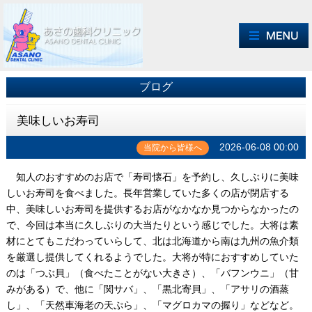
ブログ
美味しいお寿司
2026-06-08 00:00
当院から皆様へ
知人のおすすめのお店で「寿司懐石」を予約し、久しぶりに美味
しいお寿司を食べました。長年営業していた多くの店が閉店する
中、美味しいお寿司を提供するお店がなかなか見つからなかったの
で、今回は本当に久しぶりの大当たりという感じでした。大将は素
材にとてもこだわっていらして、北は北海道から南は九州の魚介類
を厳選し提供してくれるようでした。大将が特におすすめしていた
のは「つぶ貝」（食べたことがない大きさ）、「バフンウニ」（甘
みがある）で、他に「関サバ」、「黒北寄貝」、「アサリの酒蒸
し」、「天然車海老の天ぷら」、「マグロカマの握り」などなど。