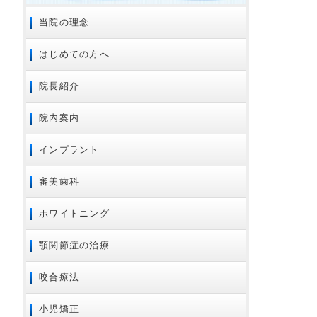
2024年09月
当院の理念
2024年08月
はじめての方へ
2024年07月
2024年01月
院長紹介
2023年11月
院内案内
2023年02月
2023年01月
インプラント
2022年01月
審美歯科
2021年12月
2021年08月
ホワイトニング
2021年07月
顎関節症の治療
2020年10月
2020年08月
咬合療法
2020年07月
2020年06月
小児矯正