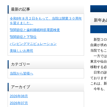
最新の記事
令和8年８月２日をもって、当院は開業３０周年
新年あ
を迎えました。
顎関節症と歯科睡眠時筋電図検査
顎関節症と下顎位
新型コロ
パンピングマニピュレーション
自粛が求め
当院でもこ
美味しいお寿司
一方では
東京や仙台
カテゴリー
移動する必
日常の診
当院から皆様へ
ております
これは、新
アーカイブ
今年も、
2026年08月
2026年07月