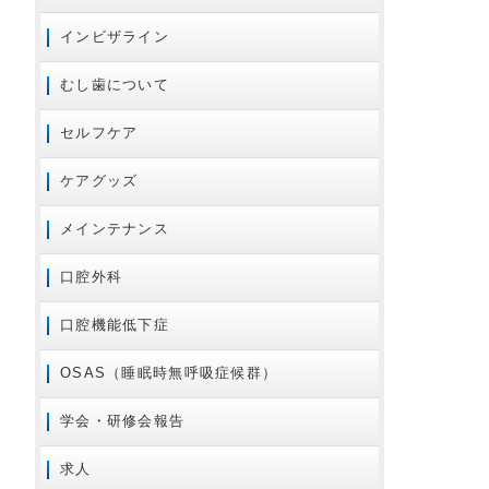
2020年04月
インビザライン
2020年02月
2020年01月
むし歯について
2019年10月
セルフケア
2019年09月
2019年08月
ケアグッズ
2019年07月
メインテナンス
2019年06月
2019年05月
口腔外科
2019年04月
口腔機能低下症
2019年03月
2018年12月
OSAS（睡眠時無呼吸症候群）
2018年11月
学会・研修会報告
2018年10月
2018年09月
求人