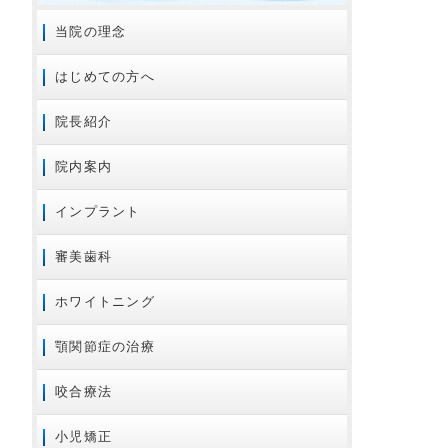
2024年09月
当院の理念
2024年08月
はじめての方へ
2024年07月
2024年01月
院長紹介
2023年11月
院内案内
2023年02月
2023年01月
インプラント
2022年01月
審美歯科
2021年12月
2021年08月
ホワイトニング
2021年07月
顎関節症の治療
2020年10月
2020年08月
咬合療法
2020年07月
2020年06月
小児矯正