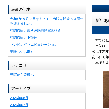
最新の記事
令和8年８月２日をもって、当院は開業３０周年
新年あ
を迎えました。
顎関節症と歯科睡眠時筋電図検査
顎関節症と下顎位
すでに仕
パンピングマニピュレーション
当院は、
私は年末年
美味しいお寿司
あいにく年
本年もよ
カテゴリー
当院から皆様へ
アーカイブ
2026年08月
2026年07月