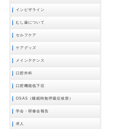
2020年04月
インビザライン
2020年02月
2020年01月
むし歯について
2019年10月
セルフケア
2019年09月
2019年08月
ケアグッズ
2019年07月
メインテナンス
2019年06月
2019年05月
口腔外科
2019年04月
口腔機能低下症
2019年03月
2018年12月
OSAS（睡眠時無呼吸症候群）
2018年11月
学会・研修会報告
2018年10月
2018年09月
求人