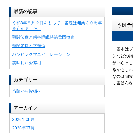
最新の記事
令和8年８月２日をもって、当院は開業３０周年
う蝕予
を迎えました。
顎関節症と歯科睡眠時筋電図検査
顎関節症と下顎位
基本はプ
パンピングマニピュレーション
シなどの補
がいらっし
美味しいお寿司
るかもしれ
なのは間食
カテゴリー
ッ素塗布を
当院から皆様へ
アーカイブ
2026年08月
2026年07月