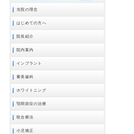
2024年09月
当院の理念
2024年08月
はじめての方へ
2024年07月
2024年01月
院長紹介
2023年11月
院内案内
2023年02月
2023年01月
インプラント
2022年01月
審美歯科
2021年12月
2021年08月
ホワイトニング
2021年07月
顎関節症の治療
2020年10月
2020年08月
咬合療法
2020年07月
2020年06月
小児矯正