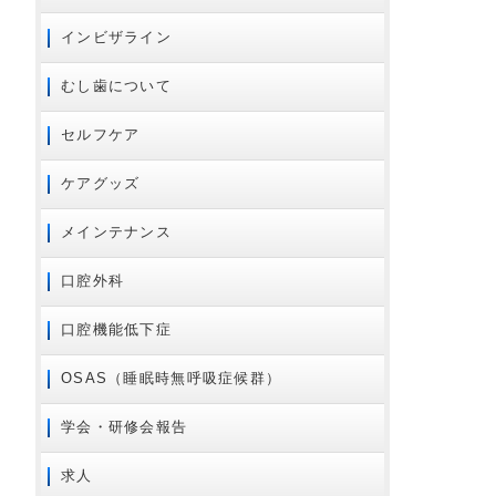
2020年04月
インビザライン
2020年02月
2020年01月
むし歯について
2019年10月
セルフケア
2019年09月
2019年08月
ケアグッズ
2019年07月
メインテナンス
2019年06月
2019年05月
口腔外科
2019年04月
口腔機能低下症
2019年03月
2018年12月
OSAS（睡眠時無呼吸症候群）
2018年11月
学会・研修会報告
2018年10月
2018年09月
求人