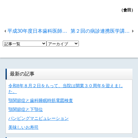
（會田）
平成30年度日本歯科医師会生涯研修セミナーに出かけて来ました。
第２回の病診連携医学講座を受講しました。
最新の記事
令和8年８月２日をもって、当院は開業３０周年を迎えまし
た。
顎関節症と歯科睡眠時筋電図検査
顎関節症と下顎位
パンピングマニピュレーション
美味しいお寿司