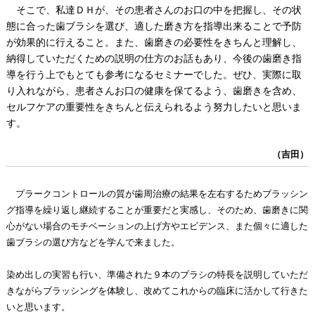
そこで、私達ＤＨが、その患者さんのお口の中を把握し、その状
態に合った歯ブラシを選び、適した磨き方を指導出来ることで予防
が効果的に行えること。また、歯磨きの必要性をきちんと理解し、
納得していただくための説明の仕方のお話もあり、今後の歯磨き指
導を行う上でもとても参考になるセミナーでした。ぜひ、実際に取
り入れながら、患者さんお口の健康を保てるよう、歯磨きを含め、
セルフケアの重要性をきちんと伝えられるよう努力したいと思いま
す。
（吉田）
プラークコントロールの質が歯周治療の結果を左右するためブラッシン
グ指導を繰り返し継続することが重要だと実感し、そのため、歯磨きに関
心がない場合のモチベーションの上げ方やエビデンス、また個々に適した
歯ブラシの選び方などを学んで来ました。
染め出しの実習も行い、準備された９本のブラシの特長を説明していただ
きながらブラッシングを体験し、改めてこれからの臨床に活かして行きた
いと思います。