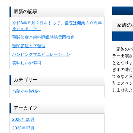
最新の記事
令和8年８月２日をもって、当院は開業３０周年
家族の
を迎えました。
顎関節症と歯科睡眠時筋電図検査
顎関節症と下顎位
家族のバー
パンピングマニピュレーション
ラー出演さ
ととなりま
美味しいお寿司
ぎずの味付
てるなと素
カテゴリー
別にスペシ
しませんよ
当院から皆様へ
アーカイブ
2026年08月
2026年07月