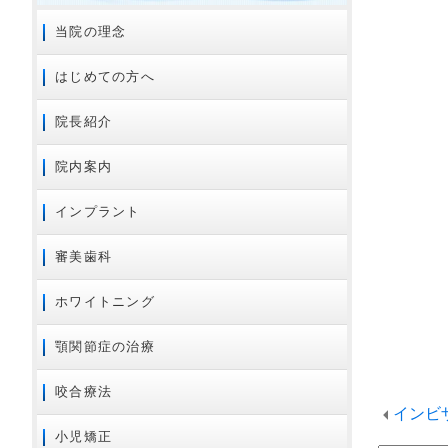
2024年09月
当院の理念
2024年08月
はじめての方へ
2024年07月
2024年01月
院長紹介
2023年11月
院内案内
2023年02月
2023年01月
インプラント
2022年01月
審美歯科
2021年12月
2021年08月
ホワイトニング
2021年07月
顎関節症の治療
2020年10月
2020年08月
咬合療法
2020年07月
インビ
2020年06月
小児矯正