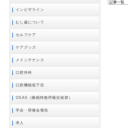
2020年04月
インビザライン
2020年02月
2020年01月
むし歯について
2019年10月
セルフケア
2019年09月
2019年08月
ケアグッズ
2019年07月
メインテナンス
2019年06月
2019年05月
口腔外科
2019年04月
口腔機能低下症
2019年03月
2018年12月
OSAS（睡眠時無呼吸症候群）
2018年11月
学会・研修会報告
2018年10月
2018年09月
求人