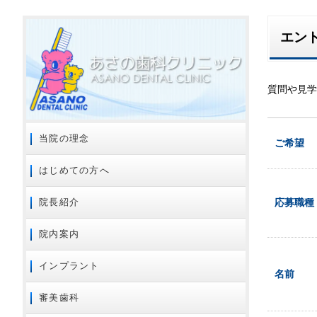
エン
質問や見学
当院の理念
ご希望
はじめての方へ
応募職種
院長紹介
院内案内
インプラント
名前
審美歯科